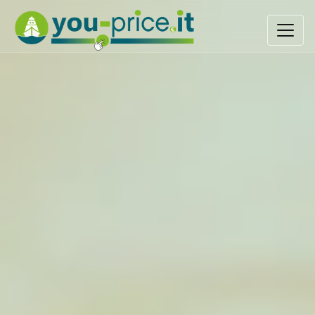
@livewireStyles